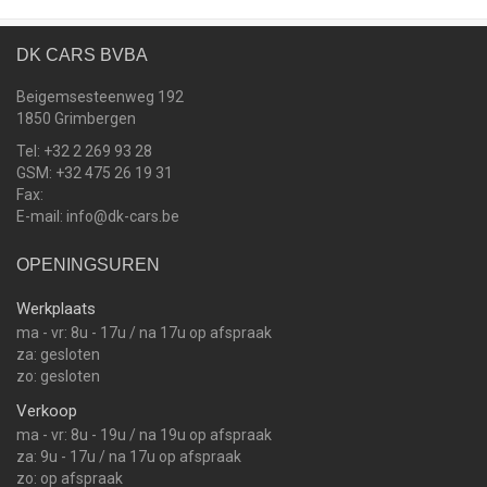
DK CARS BVBA
Beigemsesteenweg 192
1850 Grimbergen
Tel: +32 2 269 93 28
GSM: +32 475 26 19 31
Fax:
E-mail: info@dk-cars.be
OPENINGSUREN
Werkplaats
ma - vr: 8u - 17u / na 17u op afspraak
za: gesloten
zo: gesloten
Verkoop
ma - vr: 8u - 19u / na 19u op afspraak
za: 9u - 17u / na 17u op afspraak
zo: op afspraak