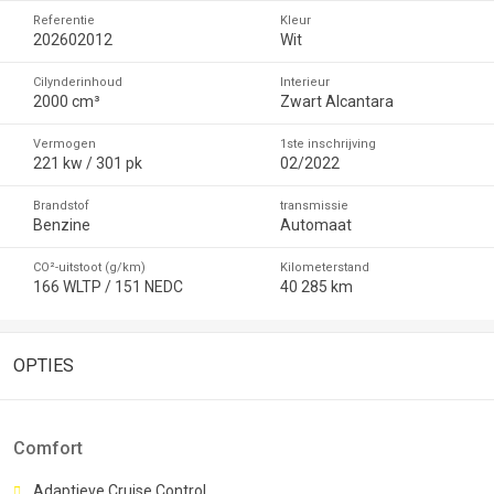
Referentie
Kleur
202602012
Wit
Cilynderinhoud
Interieur
2000 cm³
Zwart Alcantara
Vermogen
1ste inschrijving
221 kw / 301 pk
02/2022
Brandstof
transmissie
Benzine
Automaat
CO²-uitstoot (g/km)
Kilometerstand
166 WLTP / 151 NEDC
40 285 km
OPTIES
Comfort
Adaptieve Cruise Control