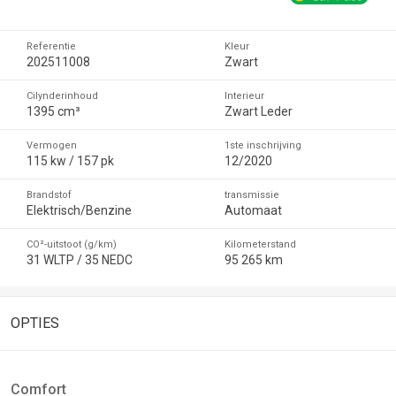
Referentie
Kleur
202511008
Zwart
Cilynderinhoud
Interieur
1395 cm³
Zwart Leder
Vermogen
1ste inschrijving
115 kw / 157 pk
12/2020
Brandstof
transmissie
Elektrisch/Benzine
Automaat
CO²-uitstoot (g/km)
Kilometerstand
31 WLTP / 35 NEDC
95 265 km
OPTIES
Comfort