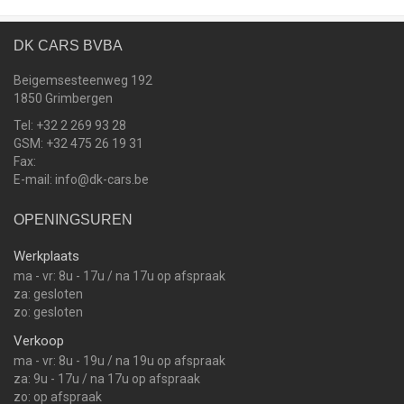
DK CARS BVBA
Beigemsesteenweg 192
1850 Grimbergen
Tel: +32 2 269 93 28
GSM: +32 475 26 19 31
Fax:
E-mail: info@dk-cars.be
OPENINGSUREN
Werkplaats
ma - vr: 8u - 17u / na 17u op afspraak
za: gesloten
zo: gesloten
Verkoop
ma - vr: 8u - 19u / na 19u op afspraak
za: 9u - 17u / na 17u op afspraak
zo: op afspraak