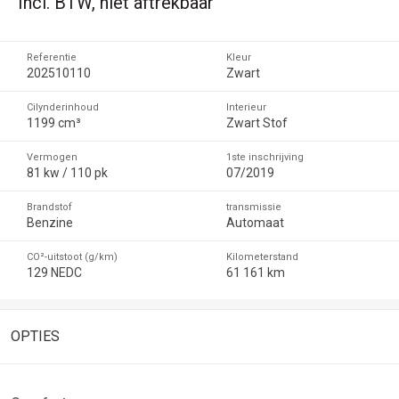
Incl. BTW, niet aftrekbaar
Referentie
Kleur
202510110
Zwart
Cilynderinhoud
Interieur
1199 cm³
Zwart Stof
Vermogen
1ste inschrijving
81 kw / 110 pk
07/2019
Brandstof
transmissie
Benzine
Automaat
CO²-uitstoot (g/km)
Kilometerstand
129 NEDC
61 161 km
OPTIES