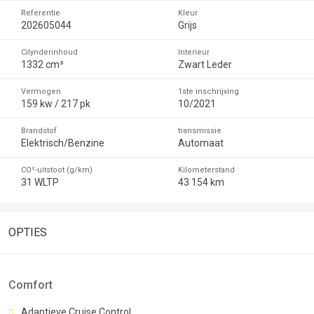
Referentie
Kleur
202605044
Grijs
Cilynderinhoud
Interieur
1332 cm³
Zwart Leder
Vermogen
1ste inschrijving
159 kw / 217 pk
10/2021
Brandstof
transmissie
Elektrisch/Benzine
Automaat
CO²-uitstoot (g/km)
Kilometerstand
31 WLTP
43 154 km
OPTIES
Comfort
Adaptieve Cruise Control